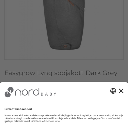
Easygrow Lyng soojakott Dark Grey
Vali värv:
✔
Dark grey
Vali kogus:
1