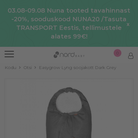
03.08-09.08 Nuna tooted tavahinnast
-20%, sooduskood NUNA20 /Tasuta
x
TRANSPORT Eestis, tellimustele
alates 99€!
0
Kodu
Otsi
Easygrow Lyng soojakott Dark Grey