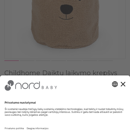
Childhome Daiktų laikymo krepšys
„Teddy, Beige“
Pasirinkite spalvą:
✔
Beige
Pasirinkite kiekį: