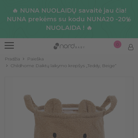
🔥 NUNA NUOLAIDŲ savaitė jau čia!
NUNA prekėms su kodu NUNA20 -20%
x
NUOLAIDA ! 🔥
0
Pradžia
Paieška
Childhome Daiktų laikymo krepšys „Teddy, Beige“