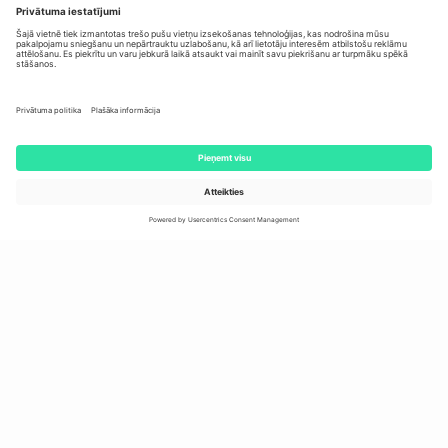
Izvēlieties krāsu:
✔
Multicolor
Izvēlieties daudzumu:
1
€ 109.95
Lojālo klientu cena: €
104.45
(-
5
%)
APTUVENAIS PIEGĀDES LAIKS: 4-7 DARBA DIENAS
Preces pieejamība veikalos
Pievienot grozam