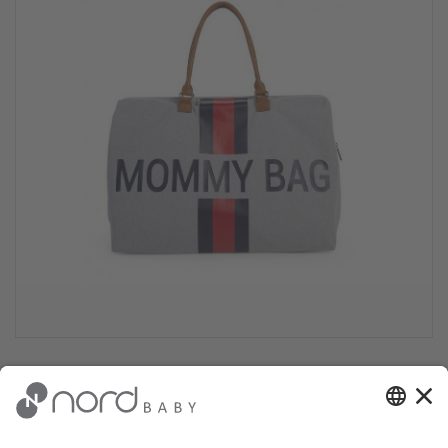
Childhome Mommy Bag ceļojumu
soma Canvas Grey Stripes