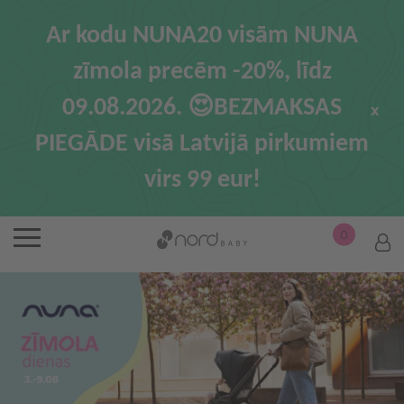
Ar kodu NUNA20 visām NUNA
zīmola precēm -20%, līdz
09.08.2026. 😍BEZMAKSAS
x
PIEGĀDE visā Latvijā pirkumiem
virs 99 eur!
0