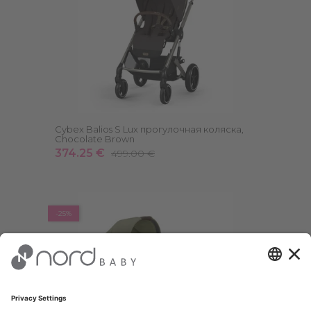
Cybex Balios S Lux прогулочная коляска,
Chocolate Brown
374.25 €
499.00 €
-25%