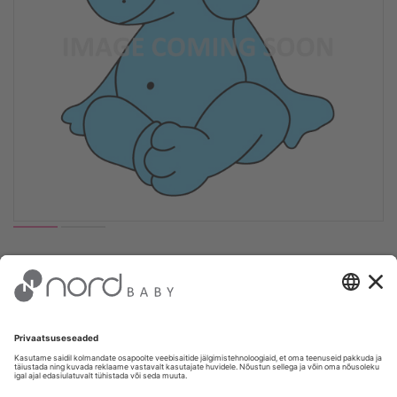
Peg-Perego Prima Pappa söögitool
Follow Me Ambiance Ice
€ 246.00
Püsikliendi hind: €
233.70
(-
5
%)