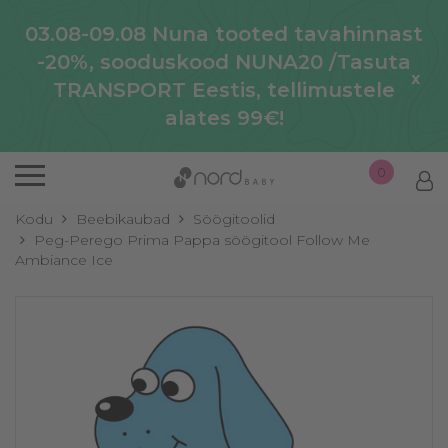
03.08-09.08 Nuna tooted tavahinnast
-20%, sooduskood NUNA20 /Tasuta
x
TRANSPORT Eestis, tellimustele
alates 99€!
0
Kodu
Beebikaubad
Söögitoolid
Peg-Perego Prima Pappa söögitool Follow Me
Ambiance Ice