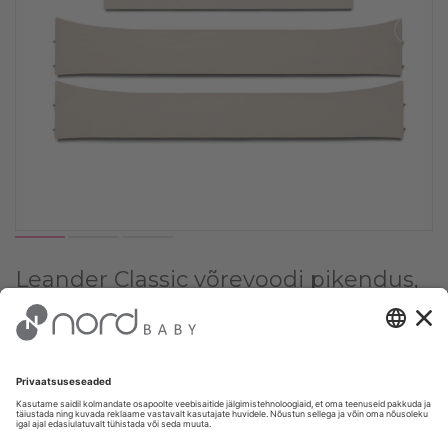
Leander Classic võrevoodi pikendus,
Cappuchino
Vali värv:
✔
Cappucino
Vali kogus: