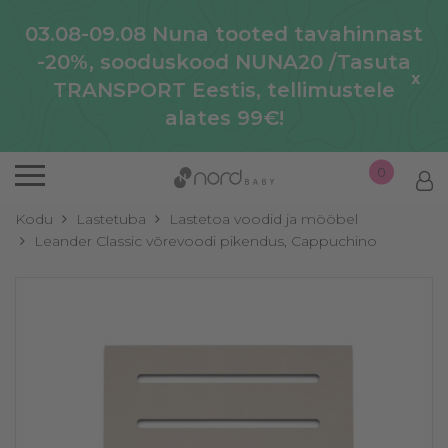
03.08-09.08 Nuna tooted tavahinnast
-20%, sooduskood NUNA20 /Tasuta
x
TRANSPORT Eestis, tellimustele
alates 99€!
0
Kodu
Lastetuba
Lastetoa voodid ja mööbel
Leander Classic võrevoodi pikendus, Cappuchino