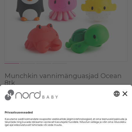
Munchkin vannimänguasjad Ocean
8tk
Vali värv:
✔
Multicolor
Vali kogus: