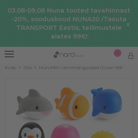
03.08-09.08 Nuna tooted tavahinnast
-20%, sooduskood NUNA20 /Tasuta
x
TRANSPORT Eestis, tellimustele
alates 99€!
0
Kodu
Otsi
Munchkin vannimänguasjad Ocean 8tk