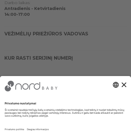
Darbo laikas:
Antradienis - Ketvirtadienis
14:00-17:00
VEŽIMĖLIŲ PRIEŽIŪROS VADOVAS
KUR RASTI SERIJINĮ NUMERĮ
SERVISAS NEDIRBS IKI RUGPJŪČIO 17
DIENOS!
Norint užsiregistruoti prekę garantiniam aptarnavimui, reikia
užpildyti šią formą:
REGISTRACIJA
GARANTINAM APTARNAVIMUI
. Kreipimosi metu būtina
nurodyti pirkėjo
vardą, pavardę, telefono