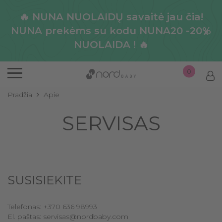
🔥 NUNA NUOLAIDŲ savaitė jau čia!
NUNA prekėms su kodu NUNA20 -20%
x
NUOLAIDA ! 🔥
0
Pradžia
Apie
SERVISAS
SUSISIEKITE
Telefonas: +370 636 98993
El. paštas: servisas@nordbaby.com