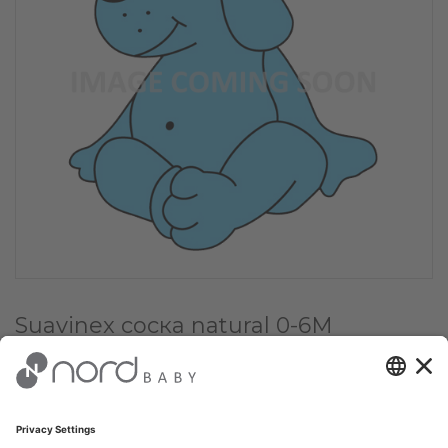
Suavinex соска natural 0-6M
Wonderland, Beige
€ 9.95
Цена для постоянного клиента: €
9.45
(-
5
%)